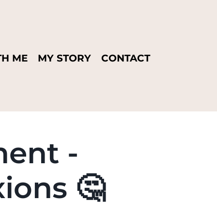
H ME
MY STORY
CONTACT
ent -
ions 🤔