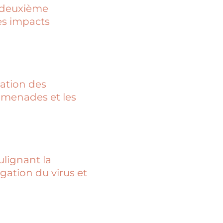
u deuxième
les impacts
sation des
romenades et les
ulignant la
gation du virus et