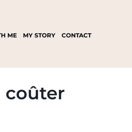
H ME
MY STORY
CONTACT
: coûter