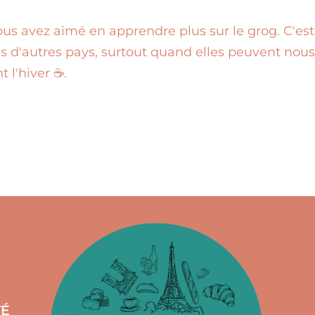
s avez aimé en apprendre plus sur le grog. C'est
ns d'autres pays, surtout quand elles peuvent nous
 l'hiver ☕.
TÉ