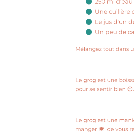
250 ml d'eau
Une cuillère 
Le jus d'un d
Un peu de can
Mélangez tout dans un
Le grog est une boisso
pour se sentir bien 😊
Le grog est une maniè
manger 🍽️, de vous r