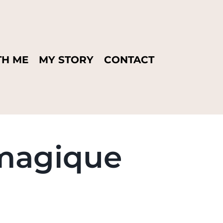
H ME
MY STORY
CONTACT
 magique