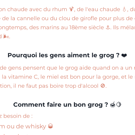
on chaude avec du rhum 🍹, de l'eau chaude 💧, du 
te de la cannelle ou du clou de girofle pour plus de
longtemps, des marins au 18ème siècle ⚓. Ils mél
 🌬️.
Pourquoi les gens aiment le grog ?
❤️
de gens pensent que le grog aide quand on a un 
 la vitamine C, le miel est bon pour la gorge, et le 
ion, il ne faut pas boire trop d'alcool 🚫.
Comment faire un bon grog ?
🍯🍋
z besoin de :
m ou de whisky 🥃