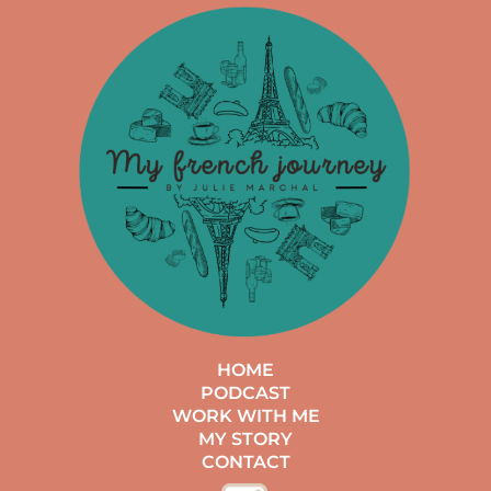
HOME
PODCAST
WORK WITH ME
MY STORY
CONTACT