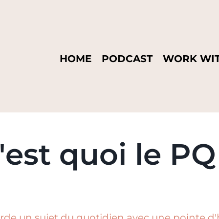
HOME
PODCAST
WORK WIT
'est quoi le PQ
rde un sujet du quotidien avec une pointe d'