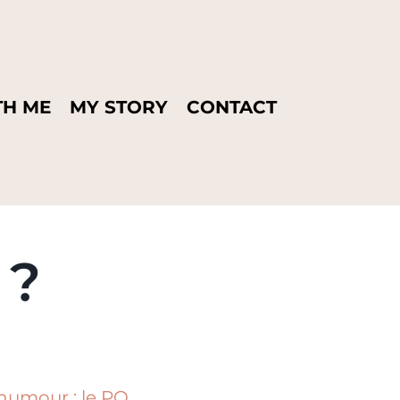
H ME
MY STORY
CONTACT
 ?
humour : le PQ.